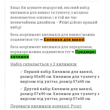
Якщо Ви шукаєте недорогий, якісний набір
килимків для ванної та туалету, з міцною
нековзаючою основою і в той же час
незвичайним дизайном –
Print
дійсно кращий
вибір!
Весь асортимент килимків для ванної можна
подивитися тут ➡
Килимки для ванної
Весь асортимент килимків для передпокою,
коридора можна подивитися тут ➡
Придверні
килимки
Набір складається з 2 килимків:
✅
Перший набір: Килимок для ванної,
розмір 50х80 см. Килимок для туалету з
вирізом під унітаз, розмір 57х60 см.
✅
Другий набір: Килимок для ванної,
розмір 57х90 см. Килимок для туалету з
вирізом під унітаз, розмір 57х60 см.
Переваги килимків колекції Print: