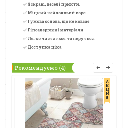
✅
Яскраві, веселі принти.
✅
Міцний нейлоновий ворс.
✅
Гумова основа, що не ковзає.
✅
Гіпоалергенні матеріали.
✅
Легко чистяться та перуться.
✅
Доступна ціна.
Рекомендуємо (4)
А
К
Ц
И
Я