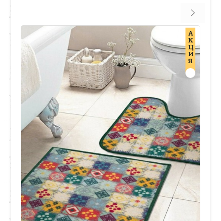
А
К
Ц
И
Я