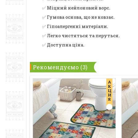
✅
Міцний нейлоновий ворс.
✅
Гумова основа, що не ковзає.
✅
Гіпоалергенні матеріали.
✅
Легко чистяться та перуться.
✅
Доступна ціна.
Рекомендуємо (3)
А
К
Ц
И
Я