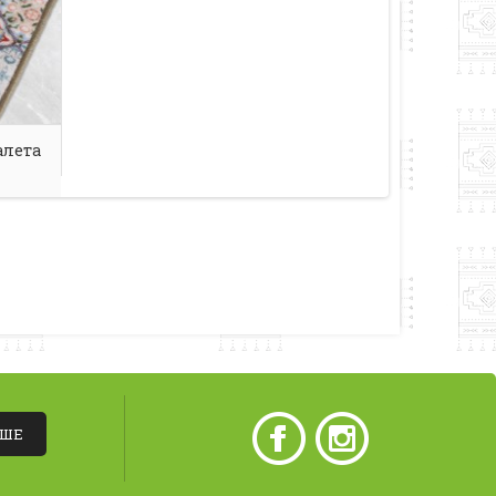
алета
ІШЕ