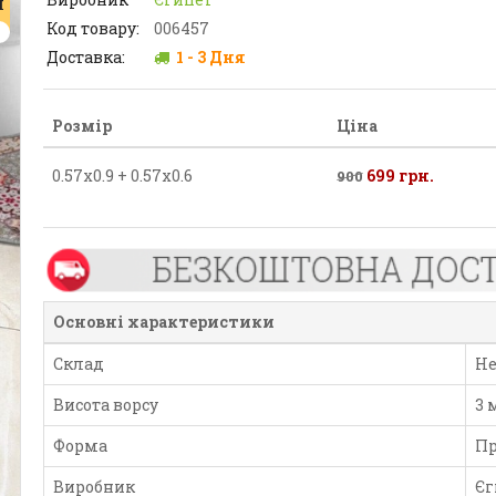
Я
Код товару:
006457
Доставка:
1 - 3 Дня
Розмір
Ціна
0.57х0.9 + 0.57х0.6
699 грн.
900
Основні характеристики
Склад
Н
Висота ворсу
3 
Форма
Пр
Виробник
Єг