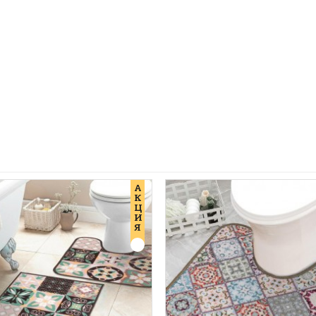
А
К
Ц
И
Я