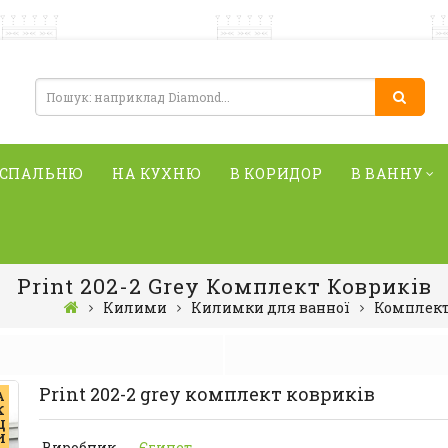
 СПАЛЬНЮ
НА КУХНЮ
В КОРИДОР
В ВАННУ
Print 202-2 Grey Комплект Ковриків
Килими
Килимки для ванної
Комплект
Print 202-2 grey комплект ковриків
А
К
Ц
И
Виробник
Єгипет