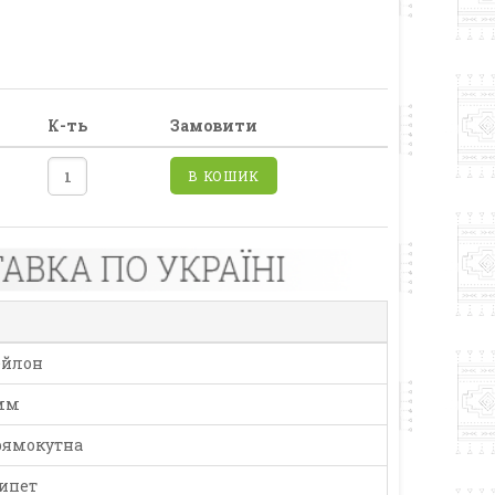
К-ть
Замовити
В КОШИК
ейлон
мм
ямокутна
ипет