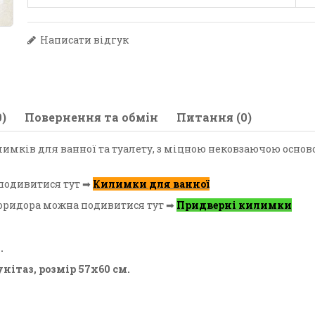
Написати відгук
)
Повернення та обмін
Питання (0)
лимків для ванної та туалету, з міцною нековзаючою основ
подивитися тут ➡
Килимки для ванної
коридора можна подивитися тут ➡
Придверні килимки
.
нітаз, розмір 57х60 см.