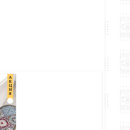
А
К
Ц
И
Я