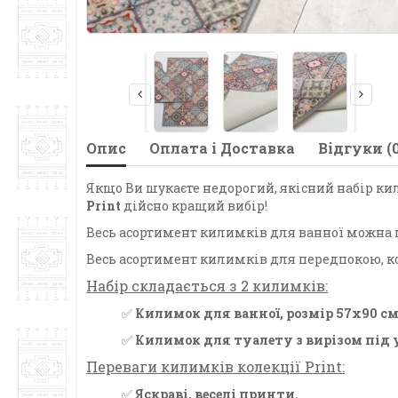
Опис
Оплата і Доставка
Відгуки (0
Якщо Ви шукаєте недорогий, якісний набір ки
Print
дійсно кращий вибір!
Весь асортимент килимків для ванної можна 
Весь асортимент килимків для передпокою, 
Набір складається з 2 килимків:
✅
Килимок для ванної, розмір 57х90 см
✅
Килимок для туалету з вирізом під у
Переваги килимків колекції Print:
✅
Яскраві, веселі принти.